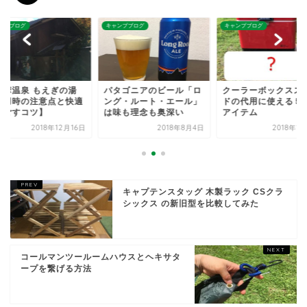
ンプブログ
キャンプブログ
キャンプブログ
タゴニアのビール「ロ
クーラーボックススタン
奥多摩温泉 もえぎの
グ・ルート・エール」
ドの代用に使える５つの
【利用時の注意点と
味も理念も奥深い
アイテム
に過ごすコツ】
2018年8月4日
2018年10月6日
2018年12
キャプテンスタッグ 木製ラック CSクラ
シックス の新旧型を比較してみた
コールマンツールームハウスとヘキサタ
ープを繋げる方法