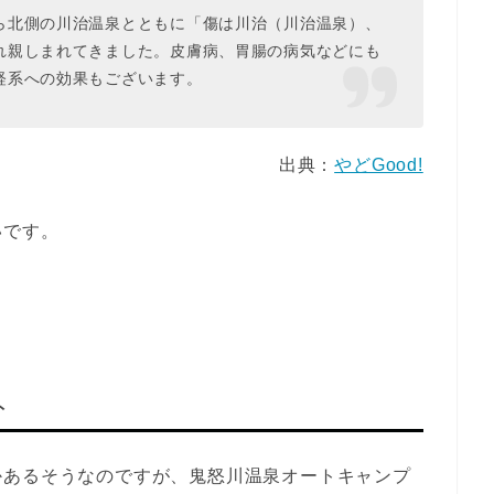
ら北側の川治温泉とともに「傷は川治（川治温泉）、
れ親しまれてきました。皮膚病、胃腸の病気などにも
経系への効果もございます。
出典：
やどGood!
いです。
ト
かあるそうなのですが、鬼怒川温泉オートキャンプ