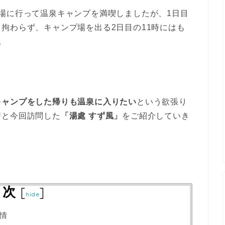
場に行って温泉キャンプを満喫しましたが、1日目
拘わらず、キャンプ場を出る2日目の11時にはも
。
キャンプをした帰りも温泉に入りたい
という欲張り
情と今回訪問した
「湯處 すず風」
をご紹介していき
目次
[
]
hide
情