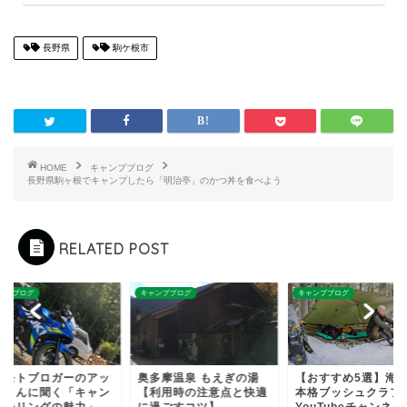
長野県
駒ケ根市
HOME
キャンプブログ
長野県駒ヶ根でキャンプしたら「明治亭」のかつ丼を食べよう
RELATED POST
ンプブログ
キャンプブログ
キャンプブログ
多摩温泉 もえぎの湯
【おすすめ5選】海外の
女子モトブロガーの
利用時の注意点と快適
本格ブッシュクラフト
キーさんに聞く「キ