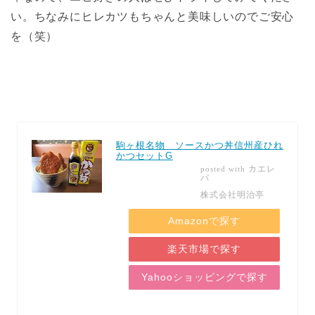
い。ちなみにヒレカツもちゃんと美味しいのでご安心
を（笑）
駒ヶ根名物 ソースかつ丼信州産ひれ
かつセットG
カエレ
posted with
バ
株式会社明治亭
Amazonで探す
楽天市場で探す
Yahooショッピングで探す